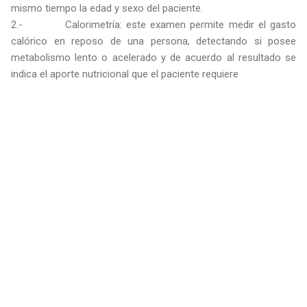
mismo tiempo la edad y sexo del paciente.
2.- Calorimetría: este examen permite medir el gasto
calórico en reposo de una persona, detectando si posee
metabolismo lento o acelerado y de acuerdo al resultado se
indica el aporte nutricional que el paciente requiere
C
o
m
e
n
t
a